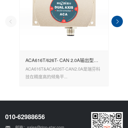
ACA616T/626T- CAN 2.0A输出型倾角传感器
ACA616T&ACA626T-CAN2.0A是瑞芬科
H
技在精度高的倾角平...
科
010-62988656
邮箱：sales@rion-star.com