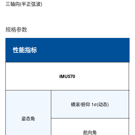
三轴向(半正弦波)
规格参数
性能指标
IMU570
横滚
/俯仰 1σ(动态)
姿态角
航向角