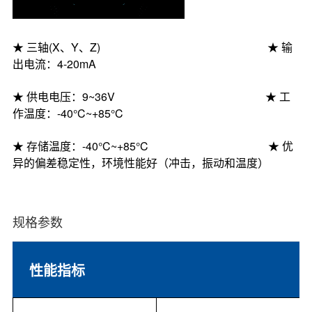
★
三轴
(X、Y、Z)
★
输
出
电流
：
4-20mA
★
供电电压：
9
~
36V
★
工
作温度
：
-40°C
~
+85°C
★
存储
温度
：
-40°C
~
+85°C
★
优
异的偏差稳定性，环境性能好（冲击，振动和温度）
规格参数
性能指标