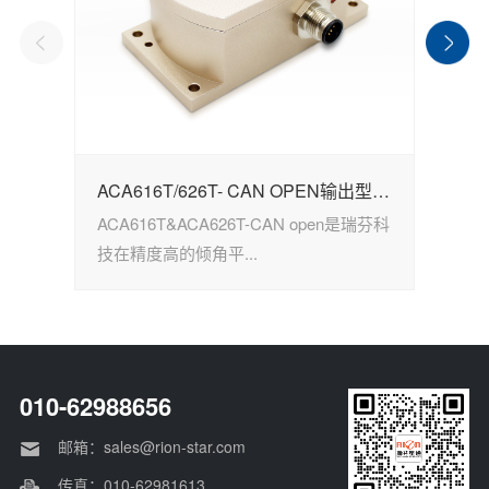
ACA616T/626T- CAN OPEN输出型倾角传感器
ACA616T&ACA626T-CAN open是瑞芬科
H
技在精度高的倾角平...
的
010-62988656
邮箱：sales@rion-star.com
传真：010-62981613