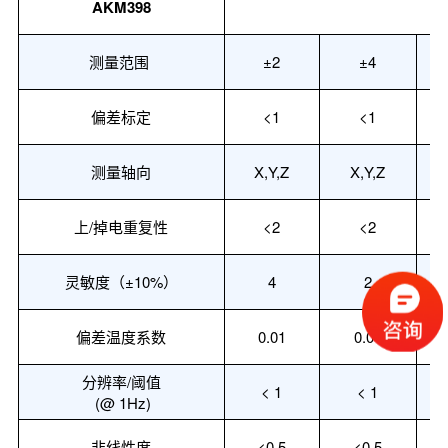
AKM398
测量范围
±
2
±
4
偏差标定
<
1
<
1
测量轴向
X,Y,Z
X,Y,Z
上
/掉电重复性
<
2
<
2
灵敏度（
±10%
）
4
2
偏差温度系数
0.01
0.01
分辨率
/阈值
<
1
<
1
(@ 1Hz)
非线性度
<
0.5
<
0.5