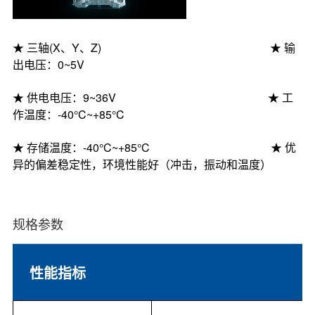
★
三轴
(X、Y、Z)
★
输
出
电压
：
0~5V
★
供电电压：
9
~
36V
★
工
作温度
：
-40°C
~
+85°C
★
存储
温度
：
-40°C
~
+85°C
★
优
异的偏差稳定性，环境性能好（冲击，振动和温度）
规格参数
性能指标