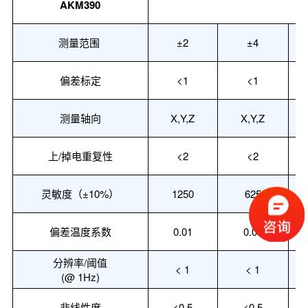
AKM390
测量范围
±
2
±
4
偏差标定
<
1
<
1
测量轴向
X,Y,Z
X,Y,Z
上
/掉电重复性
<
2
<
2
灵敏度（
±10%
）
1250
625
偏差温度系数
0.01
0.01
分辨率
/阈值
<
1
<
1
(@ 1Hz)
非线性度
<
0.5
<
0.5