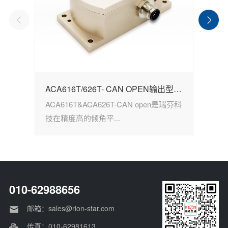
ACA616T/626T- CAN OPEN输出型倾角传感器
ACA616T&ACA626T-CAN open是瑞芬科
H
技在精度高的倾角平...
的
010-62988656
邮箱：sales@rion-star.com
传真：010-62981613