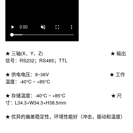
★
三轴
(X、Y、Z)
★
输出
信号：
RS232；RS485；TTL
★
供电电压：
9~36V
★
工作
温度
：
-40°C
~
+85°C
★
存储
温度
：
-
40
°C
~
+
85
℃
★
尺
寸：
L
34.3
×W
34.3
×H38
.5
mm
★
优异的偏差稳定性，环境性能好（冲击，振动和温度）