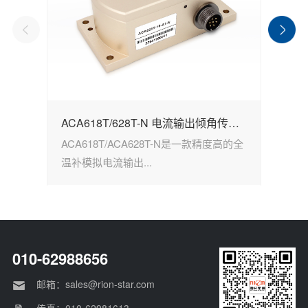
ACA618T/628T-N 电流输出倾角传感器
ACA618T/ACA628T-N是一款精度高的全
A
温补模拟电流输出...
高
010-62988656
邮箱：sales@rion-star.com