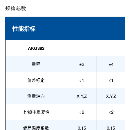
规格参数
性能指标
AKG392
量程
±2
±4
偏差标定
<1
<1
测量轴向
X,Y,Z
X,Y,Z
上
/掉电重复性
<2
<2
偏差温度系数
0.15
0.15