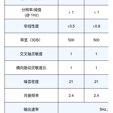
分辨率
/阈值
< 1
< 1
(@ 1Hz)
非线性度
<0.5
<0.8
带宽
（
3DB
）
500
500
交叉轴灵敏度
1
1
横向振动灵敏度比
1
1
噪音密度
21
21
共振频率
2.4
2.4
输出速率
5Hz、1